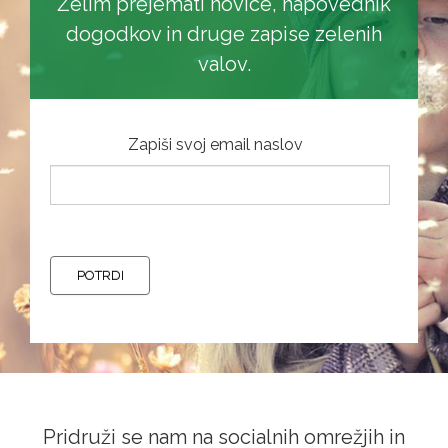
Želim prejemati novice, napovednik
dogodkov in druge zapise zelenih
valov.
Zapiši svoj email naslov
POTRDI
Pridruži se nam na socialnih omrežjih in